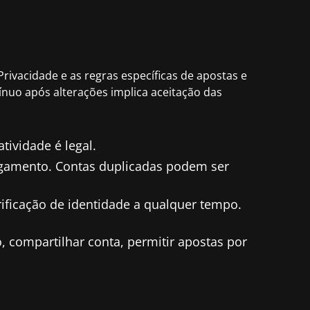
Privacidade e as regras específicas de apostas e
ínuo após alterações implica aceitação das
ividade é legal.
pagamento. Contas duplicadas podem ser
rificação de identidade a qualquer tempo.
, compartilhar conta, permitir apostas por