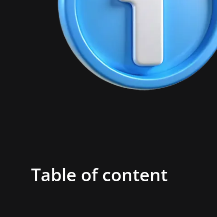
Table of content
Termos gerais de uso da 1win no Brasil