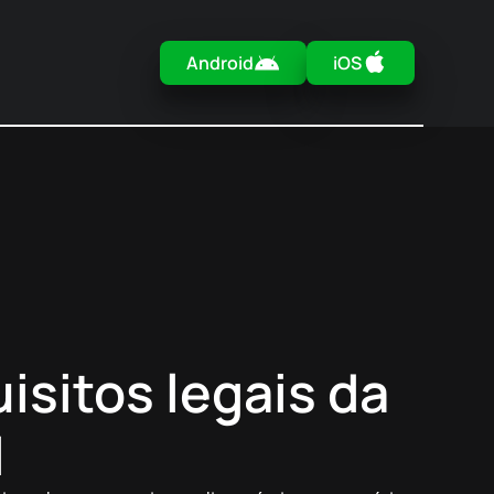
Android
iOS
isitos legais da
l