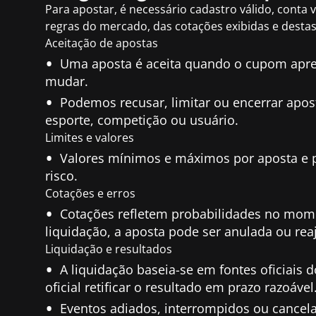
Para apostar, é necessário cadastro válido, conta 
regras do mercado, das cotações exibidas e desta
Aceitação de apostas
Uma aposta é aceita quando o cupom apres
mudar.
Podemos recusar, limitar ou encerrar apost
esporte, competição ou usuário.
Limites e valores
Valores mínimos e máximos por aposta e po
risco.
Cotações e erros
Cotações refletem probabilidades no mome
liquidação, a aposta pode ser anulada ou rea
Liquidação e resultados
A liquidação baseia-se em fontes oficiais 
oficial retificar o resultado em prazo razoável
Eventos adiados, interrompidos ou cancel