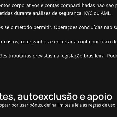
ntos corporativos e contas compartilhadas não são 
etidas durante análises de segurança, KYC ou AML.
se o método permitir. Operações concluídas não são 
custos, reter ganhos e encerrar a conta por risco de
es tributárias previstas na legislação brasileira. Po
tes, autoexclusão e apoio
tar por usar bônus, defina limites e leia as regras de uso