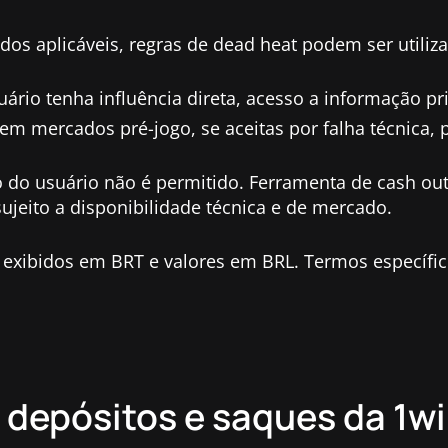
s aplicáveis, regras de dead heat podem ser utiliza
rio tenha influência direta, acesso a informação priv
 em mercados pré-jogo, se aceitas por falha técnica,
 do usuário não é permitido. Ferramenta de cash out
ujeito a disponibilidade técnica e de mercado.
o exibidos em BRT e valores em BRL. Termos específ
depósitos e saques da 1w