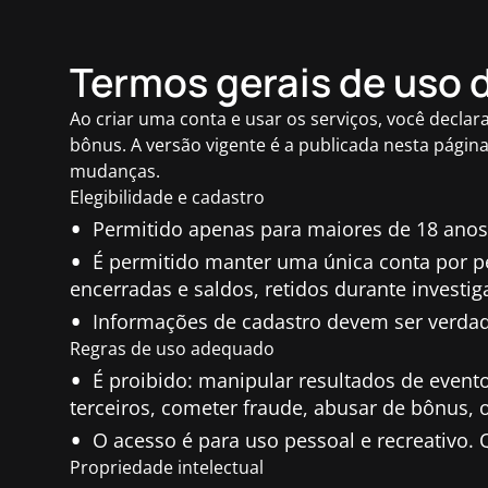
Regras gerais de apostas e liquidação d
eventos
Regras de pagamento: depósitos e saqu
Termos gerais de uso d
1win
Ao criar uma conta e usar os serviços, você declara
Jogo responsável: limites, autoexclusão 
bônus. A versão vigente é a publicada nesta págin
apoio
mudanças.
Prevenção à lavagem de dinheiro e KYC
Elegibilidade e cadastro
1win
Permitido apenas para maiores de 18 anos 
Privacidade e proteção de dados pessoa
Segurança da conta e dos serviços na 1
É permitido manter uma única conta por p
encerradas e saldos, retidos durante investig
Informações de cadastro devem ser verdade
Regras de uso adequado
É proibido: manipular resultados de evento
terceiros, cometer fraude, abusar de bônus, 
O acesso é para uso pessoal e recreativo.
Propriedade intelectual