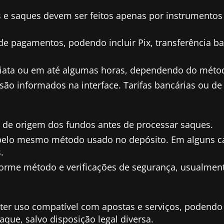
 e saques devem ser feitos apenas por instrumentos
e pagamentos, podendo incluir Pix, transferência banc
iata ou em até algumas horas, dependendo do métod
o informados na interface. Tarifas bancárias ou de
e de origem dos fundos antes de processar saques.
o pelo mesmo método usado no depósito. Em alguns 
.
forme método e verificações de segurança, usualmente
ter uso compatível com apostas e serviços, podendo s
aque, salvo disposição legal diversa.