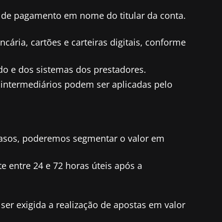
 de pagamento em nome do titular da conta.
ária, cartões e carteiras digitais, conforme
o e dos sistemas dos prestadores.
 intermediários podem ser aplicadas pelo
casos, poderemos segmentar o valor em
 entre 24 e 72 horas úteis após a
er exigida a realização de apostas em valor