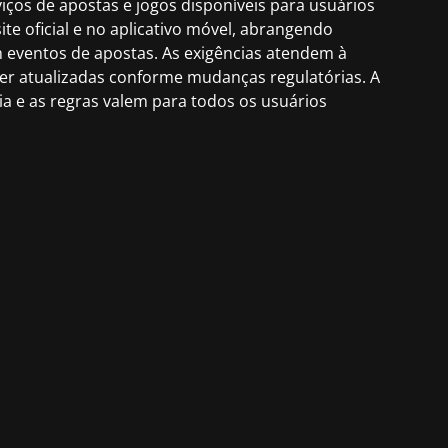
iços de apostas e jogos disponíveis para usuários
site oficial e no aplicativo móvel, abrangendo
m eventos de apostas. As exigências atendem à
 ser atualizadas conforme mudanças regulatórias. A
ria e as regras valem para todos os usuários