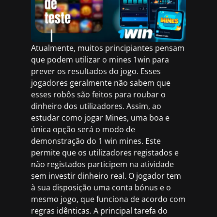
Atualmente, muitos principiantes pensam
que podem utilizar o mines 1win para
prever os resultados do jogo. Esses
jogadores geralmente não sabem que
esses robôs são feitos para roubar o
dinheiro dos utilizadores. Assim, ao
estudar como jogar Mines, uma boa e
única opção será o modo de
demonstração do 1 win mines. Este
permite que os utilizadores registados e
não registados participem na atividade
sem investir dinheiro real. O jogador tem
à sua disposição uma conta bónus e o
mesmo jogo, que funciona de acordo com
regras idênticas. A principal tarefa do