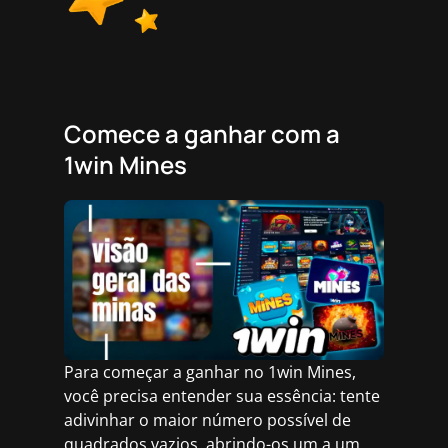
Comece a ganhar com a
1win Mines
Para começar a ganhar no 1win Mines,
você precisa entender sua essência: tente
adivinhar o maior número possível de
quadrados vazios, abrindo-os um a um,