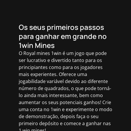
Os seus primeiros passos
para ganhar em grande no
1win Mines
O Royal mines 1win é um jogo que pode
ser lucrativo e divertido tanto para os
principiantes como para os jogadores
mais experientes. Oferece uma
jogabilidade variável devido ao diferente
número de quadrados, o que pode torná-
lo ainda mais interessante, bem como
aumentar os seus potenciais ganhos! Crie
uma conta no 1win e experimente o modo
de demonstração, depois faça o seu
primeiro depósito e comece a ganhar nas
1 win mines!