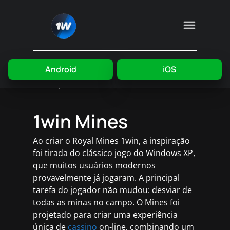
Android
iOS
1winaposta.com.br
Mines
1win Mines
Ao criar o Royal Mines 1win, a inspiração
foi tirada do clássico jogo do Windows XP,
que muitos usuários modernos
provavelmente já jogaram. A principal
tarefa do jogador não mudou: desviar de
todas as minas no campo. O Mines foi
projetado para criar uma experiência
única de
cassino
on-line, combinando um