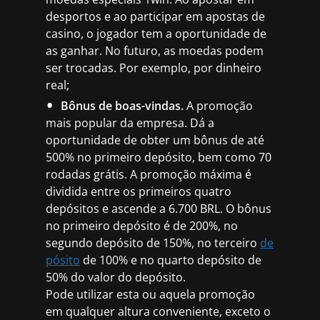
desportos e ao participar em apostas de
casino, o jogador tem a oportunidade de
as ganhar. No futuro, as moedas podem
ser trocadas. Por exemplo, por dinheiro
real;
Bônus de boas-vindas.
A promoção
mais popular da empresa. Dá a
oportunidade de obter um bônus de até
500% no primeiro depósito, bem como 70
rodadas grátis. A promoção máxima é
dividida entre os primeiros quatro
depósitos e ascende a 6.700 BRL. O bônus
no primeiro depósito é de 200%, no
segundo depósito de 150%, no terceiro
de
pósito
de 100% e no quarto depósito de
50% do valor do depósito.
Pode utilizar esta ou aquela promoção
em qualquer altura conveniente, exceto o