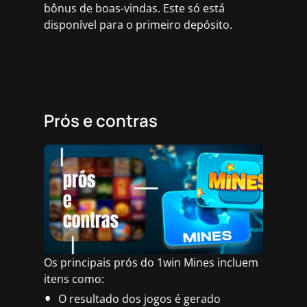
bônus de boas-vindas. Este só está
disponível para o primeiro depósito.
Prós e contras
Os principais prós do 1win Mines incluem
itens como:
O resultado dos jogos é gerado