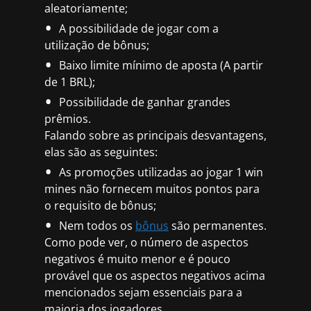
aleatoriamente;
A possibilidade de jogar com a
utilização de bônus;
Baixo limite mínimo de aposta (A partir
de 1 BRL);
Possibilidade de ganhar grandes
prêmios.
Falando sobre as principais desvantagens,
elas são as seguintes:
As promoções utilizadas ao jogar 1 win
mines não fornecem muitos pontos para
o requisito de bônus;
Nem todos os
bônus
são permanentes.
Como pode ver, o número de aspectos
negativos é muito menor e é pouco
provável que os aspectos negativos acima
mencionados sejam essenciais para a
maioria dos jogadores.