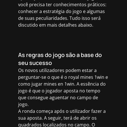
você precisa ter conhecimentos práticos:
conhecer a estratégia do jogo e algumas
de suas peculiaridades. Tudo isso será
discutido em mais detalhes abaixo.
As regras do jogo são a base do
seu sucesso
Os novos utilizadores podem estar a
perguntar-se o que é o royal mines 1win e
como jugar mines en 1win. A essência do
jogo é que o jogador aposta no tempo
que consegue aguentar no campo de
jogo.
A ronda começa após o utilizador fazer a
sua aposta. A seguir, terá de abrir os
quadrados localizados no campo. O