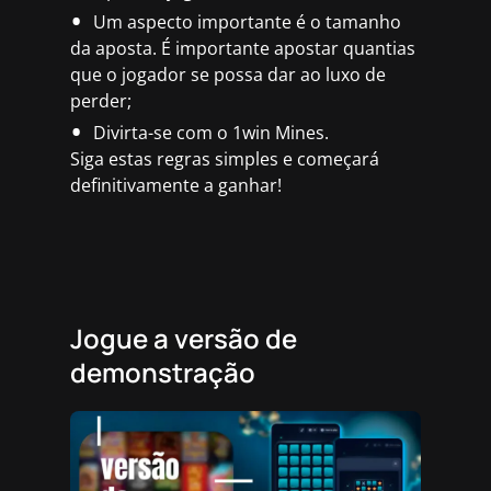
Um aspecto importante é o tamanho
da aposta. É importante apostar quantias
que o jogador se possa dar ao luxo de
perder;
Divirta-se com o
1win Mines
.
Siga estas regras simples e começará
definitivamente a ganhar!
Jogue a versão de
demonstração