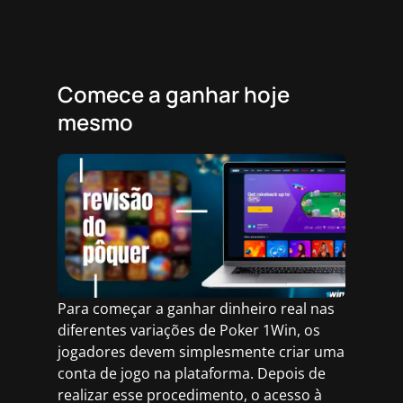
Comece a ganhar hoje
mesmo
Para começar a ganhar dinheiro real nas
diferentes variações de Poker 1Win, os
jogadores devem simplesmente criar uma
conta de jogo na plataforma. Depois de
realizar esse procedimento, o acesso à