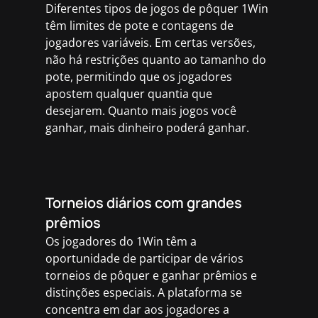
Diferentes tipos de jogos de pôquer 1Win
têm limites de pote e contagens de
jogadores variáveis. Em certas versões,
não há restrições quanto ao tamanho do
pote, permitindo que os jogadores
apostem qualquer quantia que
desejarem. Quanto mais jogos você
ganhar, mais dinheiro poderá ganhar.
Torneios diários com grandes
prêmios
Os jogadores do 1Win têm a
oportunidade de participar de vários
torneios de pôquer e ganhar prêmios e
distinções especiais. A plataforma se
concentra em dar aos jogadores a