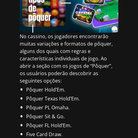
No cassino, os jogadores encontrarão
muitas variações e formatos de pôquer,
alguns dos quais com regras e
características individuais de jogo. Ao
abrir a seção com os jogos de “Pôquer”,
os usuários poderão descobrir as
seguintes opções:
Pôquer Hold’Em.
Pôquer Texas Hold’Em.
Pôquer PL Omaha.
Pôquer Sit & Go.
Pôquer FL Hold’Em.
Five Card Draw.