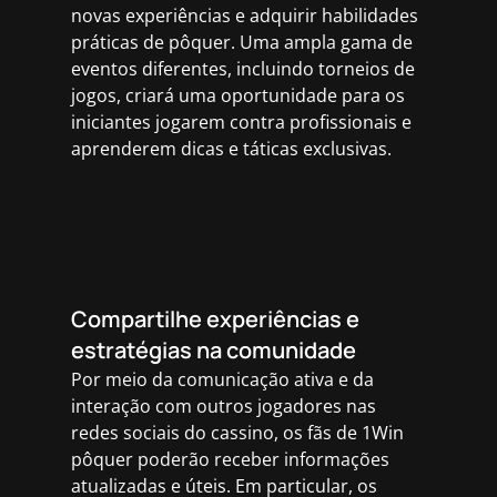
novas experiências e adquirir habilidades
práticas de pôquer. Uma ampla gama de
eventos diferentes, incluindo torneios de
jogos, criará uma oportunidade para os
iniciantes jogarem contra profissionais e
aprenderem dicas e táticas exclusivas.
Compartilhe experiências e
estratégias na comunidade
Por meio da comunicação ativa e da
interação com outros jogadores nas
redes sociais do cassino, os fãs de 1Win
pôquer poderão receber informações
atualizadas e úteis. Em particular, os