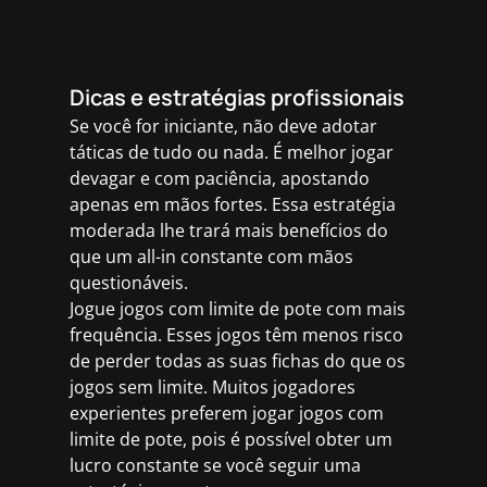
Dicas e estratégias profissionais
Se você for iniciante, não deve adotar
táticas de tudo ou nada. É melhor jogar
devagar e com paciência, apostando
apenas em mãos fortes. Essa estratégia
moderada lhe trará mais benefícios do
que um all-in constante com mãos
questionáveis.
Jogue jogos com limite de pote com mais
frequência. Esses jogos têm menos risco
de perder todas as suas fichas do que os
jogos sem limite. Muitos jogadores
experientes preferem jogar jogos com
limite de pote, pois é possível obter um
lucro constante se você seguir uma