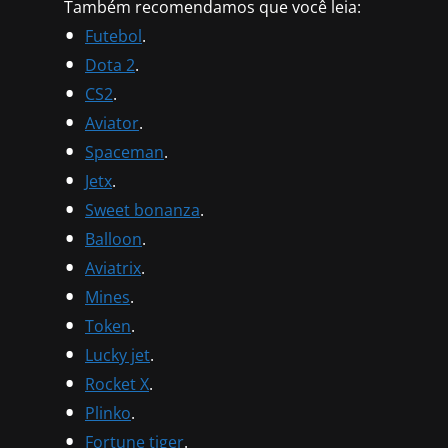
Também recomendamos que você leia:
Futebol
.
Dota 2
.
CS2
.
Aviator
.
Spaceman
.
Jetx
.
Sweet bonanza
.
Balloon
.
Aviatrix
.
Mines
.
Token
.
Lucky jet
.
Rocket X
.
Plinko
.
Fortune tiger
.