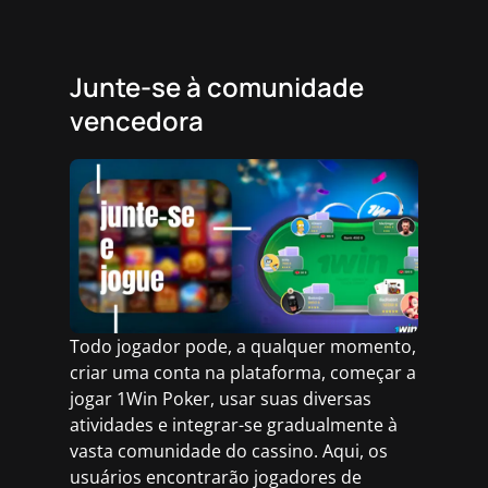
Junte-se à comunidade
vencedora
Todo jogador pode, a qualquer momento,
criar uma conta na plataforma, começar a
jogar 1Win Poker, usar suas diversas
atividades e integrar-se gradualmente à
vasta comunidade do cassino. Aqui, os
usuários encontrarão jogadores de