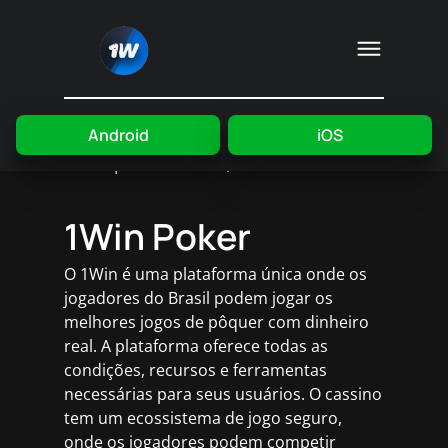
Android
iOS
1winaposta.com.br
Poker
1Win Poker
O 1Win é uma plataforma única onde os
jogadores do Brasil podem jogar os
melhores jogos de pôquer com dinheiro
real. A plataforma oferece todas as
condições, recursos e ferramentas
necessárias para seus usuários. O cassino
tem um ecossistema de jogo seguro,
onde os jogadores podem competir