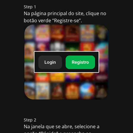
Step 1
Na página principal do site, clique no
botão verde “Registre-se”.
Step 2
Na janela que se abre, selecione a