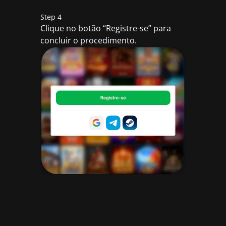
Step 4
Clique no botão “Registre-se” para
concluir o procedimento.