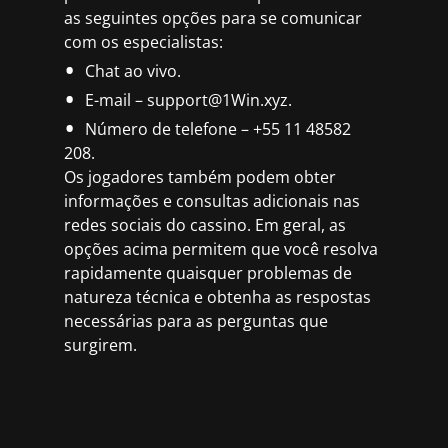
as seguintes opções para se comunicar
com os especialistas:
Chat ao vivo.
E-mail – support@1Win.xyz.
Número de telefone – +55 11 48582
208.
Os jogadores também podem obter
informações e consultas adicionais nas
redes sociais do cassino. Em geral, as
opções acima permitem que você resolva
rapidamente quaisquer problemas de
natureza técnica e obtenha as respostas
necessárias para as perguntas que
surgirem.